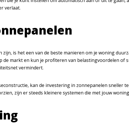
n die je kunt instellen om automatisch aan of uit te gaan, a
 verlaat.
onnepanelen
n zijn, is het een van de beste manieren om je woning duur
 de markt en kun je profiteren van belastingvoordelen of su
iteitsnet vermindert.
aseconstructie, kan de investering in zonnepanelen sneller te
rzien, zijn er steeds kleinere systemen die met jouw wonin
ing