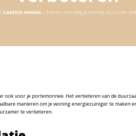
»
Laatste nieuws
»
Snel en voordelig je woning duurzaam ve
r ook voor je portemonnee. Het verbeteren van de duurzaamh
aalbare manieren om je woning energiezuiniger te maken en t
uurzamer te verbeteren.
atie